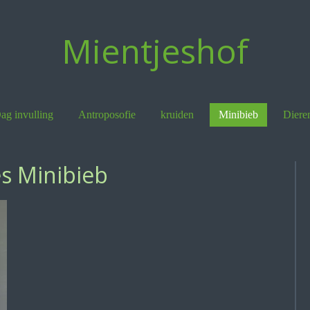
Mientjeshof
ag invulling
Antroposofie
kruiden
Minibieb
Diere
s Minibieb