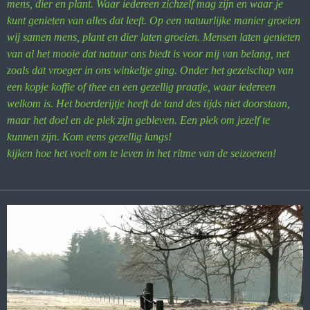
mens, dier en plant. Waar iedereen zichzelf mag zijn en waar je
kunt genieten van alles dat leeft. Op een natuurlijke manier groeien
wij samen mens, plant en dier laten groeien. Mensen laten genieten
van al het mooie dat natuur ons biedt is voor mij van belang, net
zoals dat vroeger in ons winkeltje ging. Onder het gezelschap van
een kopje koffie of thee en een gezellig praatje, waar iedereen
welkom is. Het boerderijtje heeft de tand des tijds niet doorstaan,
maar het doel en de plek zijn gebleven. Een plek om jezelf te
kunnen zijn. Kom eens gezellig langs!
kijken hoe het voelt om te leven in het ritme van de seizoenen!