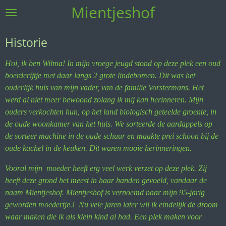
Mientjeshof
Ga
direct
naar
Historie
de
hoofdinhoud
Hoi, ik ben Wilma! In mijn vroege jeugd stond op deze plek een oud
boerderijtje met daar langs 2 grote lindebomen. Dit was het
ouderlijk huis van mijn vader, van de familie Vorstermans. Het
werd al niet meer bewoond zolang ik mij kan herinneren. Mijn
ouders verkochten hun, op het land biologisch geteelde groente, in
de oude woonkamer van het huis. We sorteerde de aardappels op
de sorteer machine in de oude schuur en maakte prei schoon bij de
oude kachel in de keuken. Dit waren mooie herinneringen.
Vooral mijn moeder heeft erg veel werk verzet op deze plek. Zij
heeft deze grond het meest in haar handen gevoeld, vandaar de
naam Mientjeshof. Mientjeshof is vernoemd naar mijn 95-jarig
geworden moedertje.! Nu vele jaren later wil ik eindelijk de droom
waar maken die ik als klein kind al had. Een plek maken voor